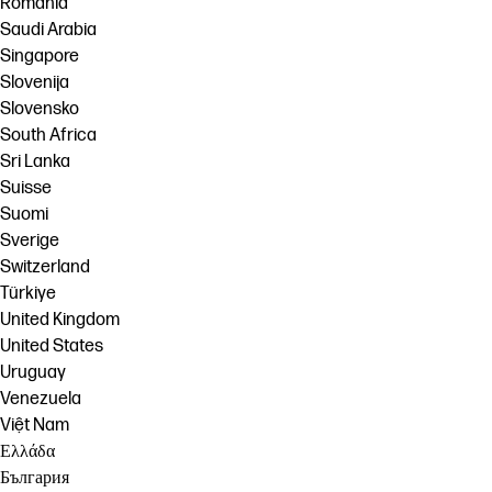
România
Saudi Arabia
Singapore
Slovenija
Slovensko
South Africa
Sri Lanka
Suisse
Suomi
Sverige
Switzerland
Türkiye
United Kingdom
United States
Uruguay
Venezuela
Việt Nam
Ελλάδα
България