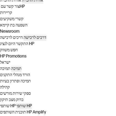
אודות החברה
אודות החברה
צור קשר עם ‏HP
קריירות
קשרי משקיעים
השפעה בת קיימא
Newsroom
דרכים לרכישה
דרכים לרכישה
התקשר היום לנציג HP
חפש משווק
HP Promotions
ישראל
תמיכה
תמיכה
הורד מנהלי התקנים
תמיכה ופתרון בעיות
קהילה
ספקי שירות מורשים
בדוק מצב תיקון
שותפי HP
שותפי HP
תוכנית השותפים HP Amplify