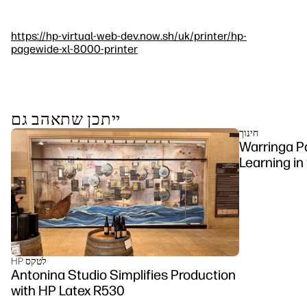
https://hp-virtual-web-dev.now.sh/uk/printer/hp-
pagewide-xl-8000-printer
ייתכן שתאהב גם
חינוך
Warringa P
Learning in
DesignJet Z
HP לטקס
Antonina Studio Simplifies Production
with HP Latex R530