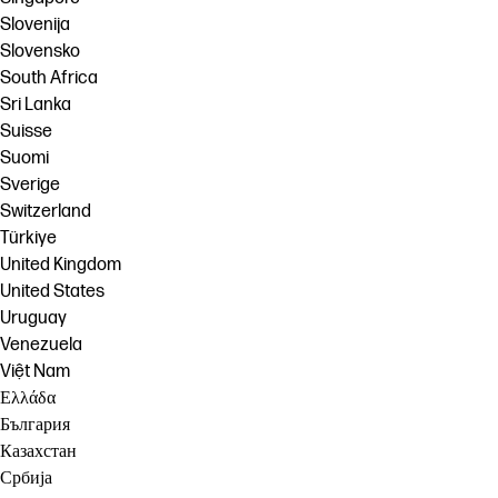
Slovenija
Slovensko
South Africa
Sri Lanka
Suisse
Suomi
Sverige
Switzerland
Türkiye
United Kingdom
United States
Uruguay
Venezuela
Việt Nam
Ελλάδα
България
Казахстан
Србија