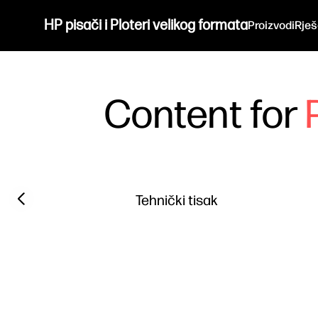
HP pisači i Ploteri velikog formata
Proizvodi
Rješ
Content for
Filter category
Previous slide
Tehnički tisak