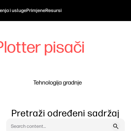
enja i usluge
Primjene
Resursi
Plotter pisači
Tehnologija gradnje
Pretraži određeni sadržaj