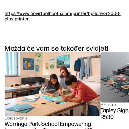
https://www.hpvirtualbooth.com/printer/hp-latex-r2000-
plus-printer
Možda će vam se također svidjeti
HP Latex
Tapley Signs
R530
Obrazovanje
Warringa Park School Empowering