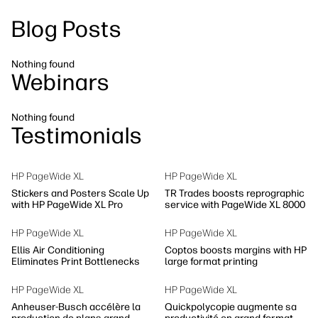
linkedIn
facebook
twitter
youtube
Blog Posts
Solutions de flux de travail
Dévelopement durable
Nothing found
Webinars
Nothing found
Testimonials
HP PageWide XL
HP PageWide XL
Stickers and Posters Scale Up
TR Trades boosts reprographic
with HP PageWide XL Pro
service with PageWide XL 8000
HP PageWide XL
HP PageWide XL
Ellis Air Conditioning
Coptos boosts margins with HP
Eliminates Print Bottlenecks
large format printing
HP PageWide XL
HP PageWide XL
Anheuser-Busch accélère la
Quickpolycopie augmente sa