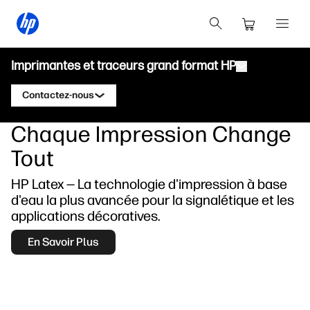
Imprimantes et traceurs grand format HP
Contactez-nous
Chaque Impression Change
Produits
Contacter un expert HP DesignJet
Tout
Solutions et services
Traceurs techniques HP DesignJet
Contacter un expert HP PageWide XL
HP Latex — La technologie d'impression à base
Applications
Solutions d'impression HP Click
Imprimantes graphiques HP DesignJet
d'eau la plus avancée pour la signalétique et les
Contacter un expert HP Latex
Ressources
HP PrintOS Production Hub
Imprimantes HP PageWide XL
applications décoratives.
Contacter un expert HP Stitch
Centre d'apprentissage
HP Professional Print Service
Imprimantes HP Latex
En Savoir Plus
Blog
Contacter un expert HP PrintOS
Sécurité
Imprimantes HP Stitch
Webinaires
Suivez-nous
Témoignages