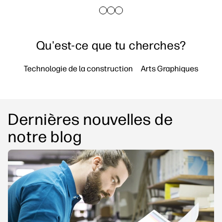
linkedIn
facebook
twitter
youtube
Solutions de flux de travail
Dévelopement durable
Qu'est-ce que tu cherches?
Technologie de la construction
Arts Graphiques
Impr
Dernières nouvelles de
notre blog