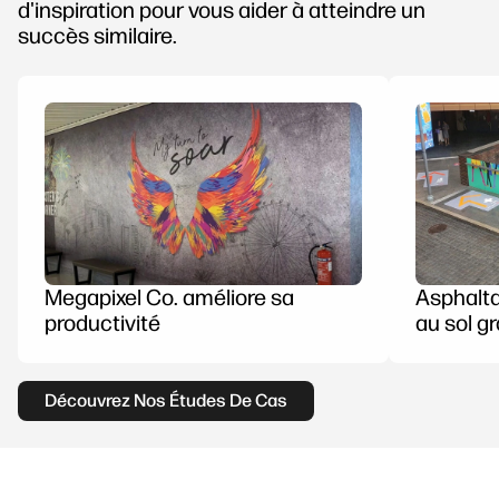
d'inspiration pour vous aider à atteindre un
succès similaire.
Megapixel Co. améliore sa
Asphalta
productivité
au sol g
Découvrez Nos Études De Cas