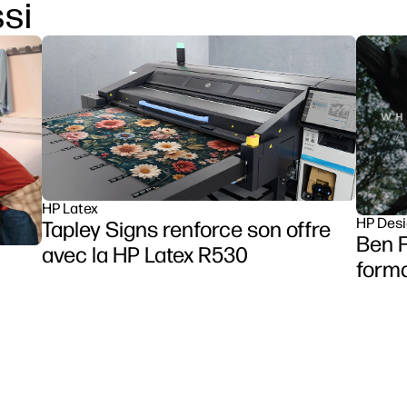
si
HP Latex
HP Desi
Tapley Signs renforce son offre
Ben F
avec la HP Latex R530
form
et