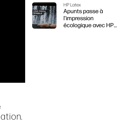
HP Latex
Apunts passe à
l’impression
écologique avec HP
Latex R1000
e
ation.