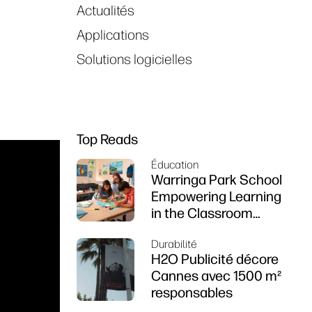
Actualités
Applications
Solutions logicielles
Top Reads
Éducation
Warringa Park School
Empowering Learning
in the Classroom
using HP DesignJet
Durabilité
Z6 series printer
H2O Publicité décore
Cannes avec 1500 m²
responsables