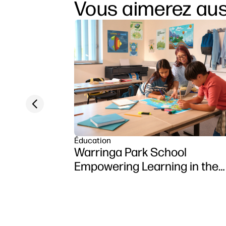
Vous aimerez aus
Previous slide
Éducation
Warringa Park School
Empowering Learning in the
Classroom using HP DesignJ
Z6 series printer