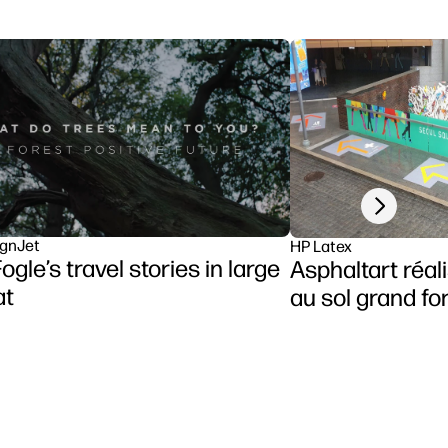
Next slide
gnJet
HP Latex
ogle’s travel stories in large
Asphaltart réal
at
au sol grand f