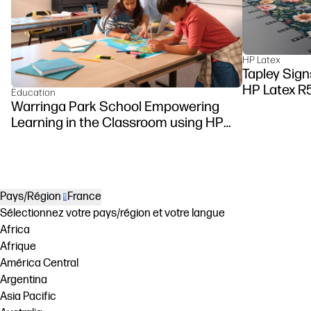
HP Latex
Tapley Sign
HP Latex R
Éducation
Warringa Park School Empowering
Learning in the Classroom using HP
DesignJet Z6 series printer
Pays/Région
France
Sélectionnez votre pays/région et votre langue
Africa
Afrique
América Central
Argentina
Asia Pacific