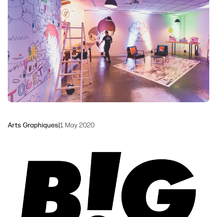
linkedIn
facebook
twitter
youtube
Solutions de flux de travail
Dévelopement durable
Arts Graphiques
|
1 May 2020