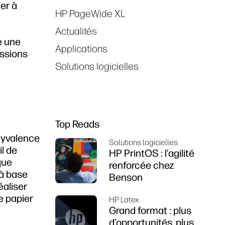
er à
HP PageWide XL
Actualités
e une
Applications
essions
Solutions logicielles
Top Reads
olyvalence
Solutions logicielles
il de
HP PrintOS : l’agilité
que
renforcée chez
 à base
Benson
éaliser
e papier
HP Latex
Grand format : plus
d’opportunités, plus