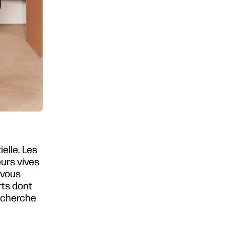
elle. Les
urs vives
 vous
rts dont
recherche