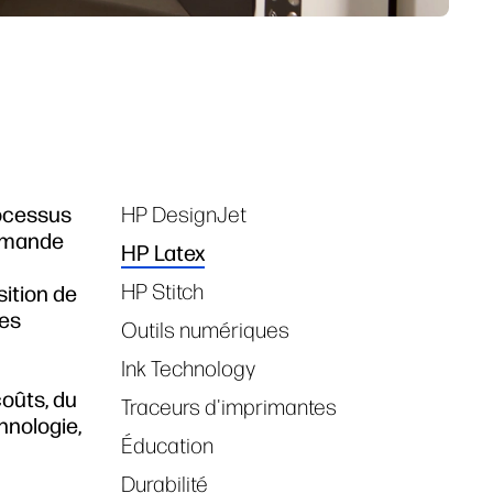
rocessus
HP DesignJet
Tags
demande
HP Latex
HP Stitch
sition de
des
Outils numériques
Ink Technology
oûts, du
Traceurs d'imprimantes
hnologie,
Éducation
Durabilité