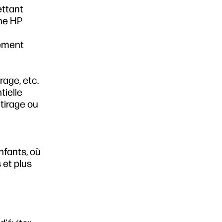
ettant
che HP
uement
rage, etc.
tielle
 tirage ou
nfants, où
 et plus