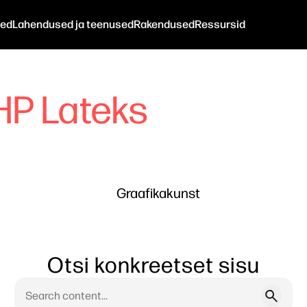
ted
Lahendused ja teenused
Rakendused
Ressursid
HP Lateks
Graafikakunst
Otsi konkreetset sisu