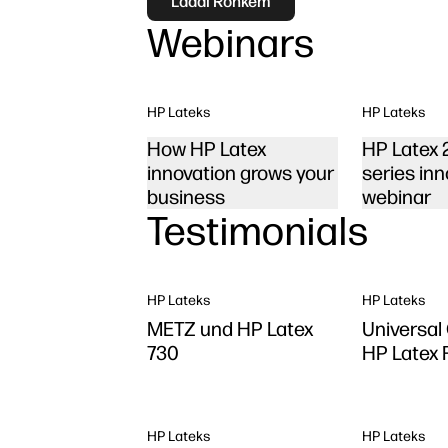
Laadi Rohkem
Webinars
HP Lateks
HP Lateks
How HP Latex
HP Latex 
innovation grows your
series inn
business
webinar
Testimonials
HP Lateks
HP Lateks
METZ und HP Latex
Universal
730
HP Latex
HP Lateks
HP Lateks