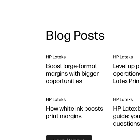
Blog Posts
HP Lateks
HP Lateks
Boost large-format
Level up p
margins with bigger
operation
opportunities
Latex Pri
Plus
HP Lateks
HP Lateks
How white ink boosts
HP Latex 
print margins
guide: you
question