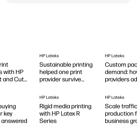
HP Lateks
HP Lateks
rint
Sustainable printing
Custom pac
s with HP
helped one print
demand: how
nt and Cut
provider survive
providers a
lockdown
HP Lateks
HP Lateks
buying
Rigid media printing
Scale traffi
r key
with HP Latex R
production f
s answered
Series
business gr