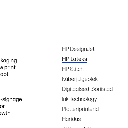
Tags
HP DesignJet
HP Lateks
kaging
 print
HP Stitch
dapt
Küberjulgeolek
Digitaalsed tööriistad
Ink Technology
c-signage
or
Plotteriprinterid
owth
Haridus