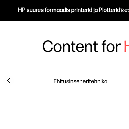
HP suures formaadis printerid ja Plotterid
Too
Content for
Filter category
Previous slide
Ehitusinseneritehnika