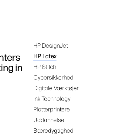
HP DesignJet
Tags
nters
HP Latex
ing in
HP Stitch
Cybersikkerhed
Digitale Værktøjer
Ink Technology
Plotterprintere
Uddannelse
Bæredygtighed