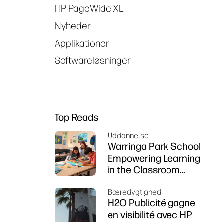
HP PageWide XL
Nyheder
Applikationer
Softwareløsninger
Top Reads
Uddannelse
Warringa Park School
Empowering Learning
in the Classroom
using HP DesignJet
Bæredygtighed
Z6 series printer
H2O Publicité gagne
en visibilité avec HP