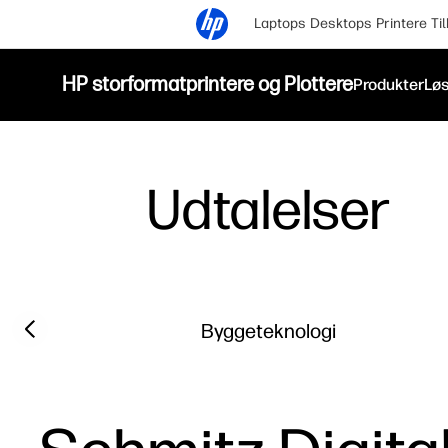
Laptops
Desktops
Printere
Ti
HP storformatprintere og Plottere
Produkter
Løs
Udtalelser
Filter category
Previous slide
Byggeteknologi