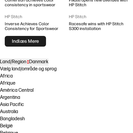
Comersan achieves color
Pixalili opens new avenues with
consistency in sportswear
HP Stitch
HP Stitch
HP Stitch
Inverse Achieves Color
Racesafe wins with HP Stitch
Consistency for Sportswear
S300 installation
Indlæs Mere
Land/Region
Danmark
Vælg land/område og sprog
Africa
Afrique
América Central
Argentina
Asia Pacific
Australia
Bangladesh
België