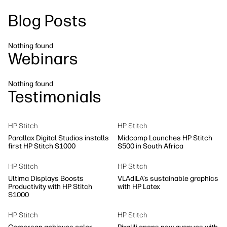
linkedIn
facebook
twitter
youtube
Blog Posts
Workflow-løsninger
Bæredygtighed
Nothing found
Webinars
Nothing found
Testimonials
HP Stitch
HP Stitch
Parallax Digital Studios installs
Midcomp Launches HP Stitch
first HP Stitch S1000
S500 in South Africa
HP Stitch
HP Stitch
Ultima Displays Boosts
VLAdiLA’s sustainable graphics
Productivity with HP Stitch
with HP Latex
S1000
HP Stitch
HP Stitch