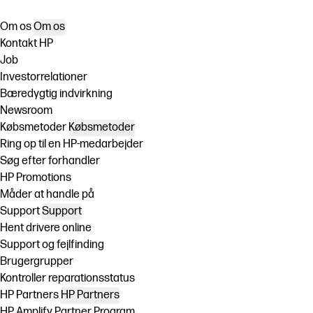
Om os
Om os
Kontakt HP
Job
Investorrelationer
Bæredygtig indvirkning
Newsroom
Købsmetoder
Købsmetoder
Ring op til en HP-medarbejder
Søg efter forhandler
HP Promotions
Måder at handle på
Support
Support
Hent drivere online
Support og fejlfinding
Brugergrupper
Kontroller reparationsstatus
HP Partners
HP Partners
HP Amplify Partner Program