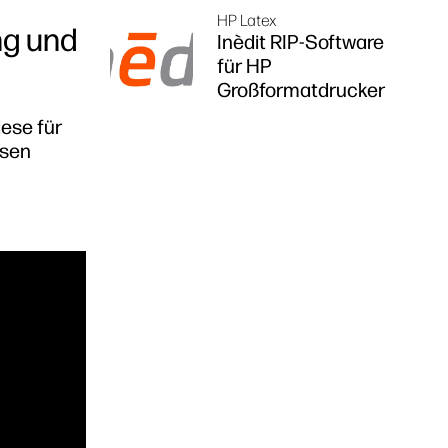
HP Latex
ng und
Inèdit RIP-Software
für HP
Großformatdrucker
ese für
osen