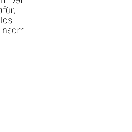
afür,
los
einsam