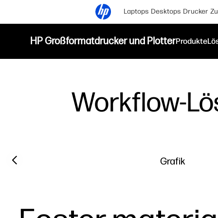
Laptops
Desktops
Drucker
Zu
HP Großformatdrucker und Plotter
Produkte
Lö
Workflow-L
Previous slide
Grafik