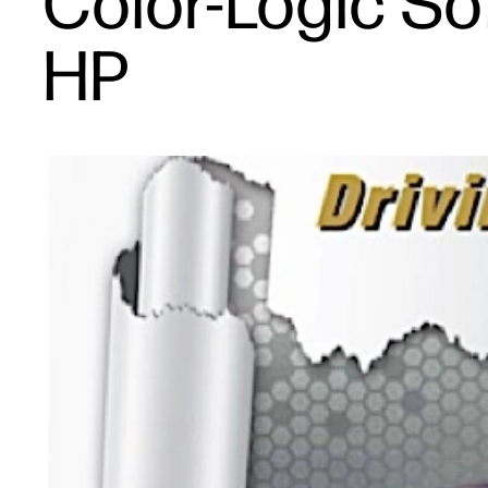
Color-Logic So
HP