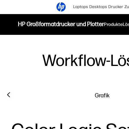
Laptops
Desktops
Drucker
Zu
HP Großformatdrucker und Plotter
Produkte
Lö
Workflow-L
Previous slide
Grafik