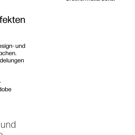
fekten
esign- und
fachen.
edelungen
-
Adobe
 und
e