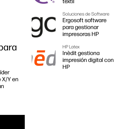
textil
Soluciones de Software
Ergosoft software
para gestionar
impresoras HP
 para
HP Latex
Inèdit gestiona
impresión digital con
HP
íder
e X/Y en
an