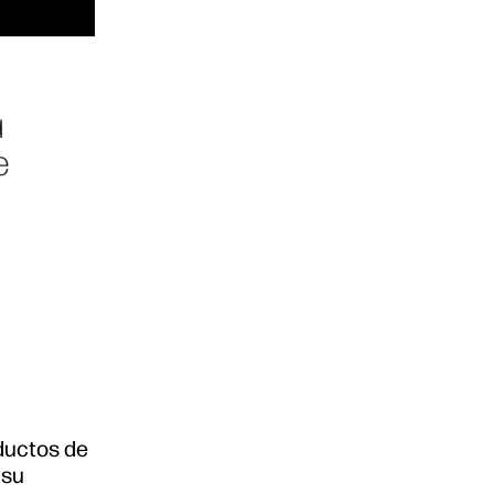
a
e
oductos de
 su