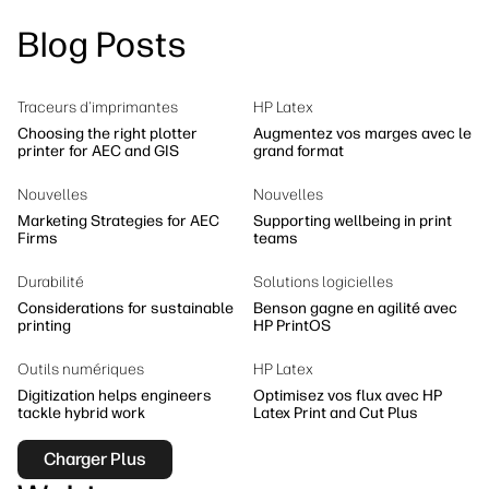
linkedIn
facebook
twitter
youtube
Blog Posts
Solutions de flux de travail
Durabilité
Traceurs d'imprimantes
HP Latex
Choosing the right plotter
Augmentez vos marges avec le
printer for AEC and GIS
grand format
Nouvelles
Nouvelles
Marketing Strategies for AEC
Supporting wellbeing in print
Firms
teams
Durabilité
Solutions logicielles
Considerations for sustainable
Benson gagne en agilité avec
printing
HP PrintOS
Outils numériques
HP Latex
Digitization helps engineers
Optimisez vos flux avec HP
tackle hybrid work
Latex Print and Cut Plus
Charger Plus