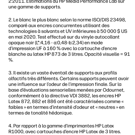
2:2011. Estimations du HP Media Performance Lab sur
une gamme de supports.
Le blanc le plus blanc selon la norme ISO/DIS 23498,
comparé aux encres concurrentes utilisant des
technologies à solvants et UV inférieures à 50 000 $ US
en mai 2020. Test effectué sur du vinyle autocollant
opaque noir (L*:4,16 - a:0,48-b:2,34) en mode
d'impression UF à 160 % avec la cartouche d’encre
blanche au latex HP 873 de 3 litres. Opacité visuelle = 91
%.
Il existe un vaste éventail de supports aux profils
olfactifs très différents. Certains supports peuvent avoir
une influence sur l’odeur de l’impression finale. Sur la
base d’évaluations sensorielles menées par Odournet,
conformément à la directive VDI 3882, les encres HP
Latex 872, 882 et 886 ont été caractérisées comme «
faibles » en termes d’intensité d’odeur et « neutres » en
termes de tonalité hédonique.
Par rapport à la gamme d’imprimantes HP Latex
R1000, avec cartouches d’encre HP Latex de 3 litres.