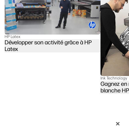
linkedIn
facebook
twitter
youtube
Solutions de flux de travail
Durabilité
HP Latex
Développer son activité grâce à HP
Latex
Ink Technology
Gagnez en 
blanche HP
Les plus lus