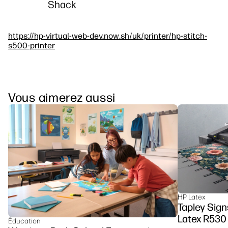
Shack
https://hp-virtual-web-dev.now.sh/uk/printer/hp-stitch-
s500-printer
Vous aimerez aussi
HP Latex
Tapley Signs
Latex R530
Éducation