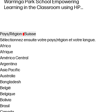
Warringa Park School Empowering
Learning in the Classroom using HP
DesignJet Z6 series printer
Pays/Région
Suisse
Sélectionnez ensuite votre pays/région et votre langue.
Africa
Afrique
América Central
Argentina
Asia Pacific
Australia
Bangladesh
België
Belgique
Bolivia
Brasil