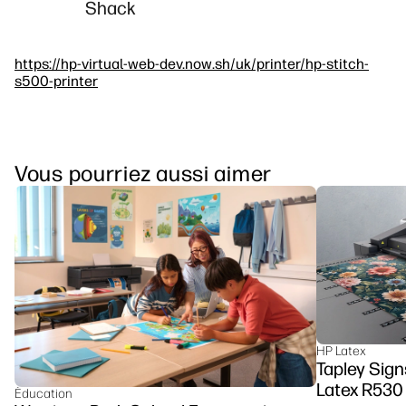
Shack
https://hp-virtual-web-dev.now.sh/uk/printer/hp-stitch-
s500-printer
Vous pourriez aussi aimer
HP Latex
Tapley Sign
Latex R530 
Éducation