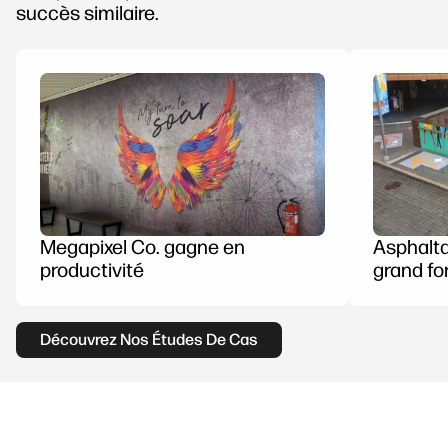
succès similaire.
Megapixel Co. gagne en
Asphalta
productivité
grand f
Découvrez Nos Études De Cas