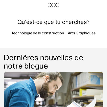
linkedIn
facebook
twitter
youtube
Solutions de flux de travail
Durabilité
Qu'est-ce que tu cherches?
Technologie de la construction
Arts Graphiques
Impr
Dernières nouvelles de
notre blogue