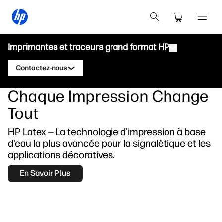
Imprimantes et traceurs grand format HP
Contactez-nous
Chaque Impression Change
Produits
Contacter un spécialiste HP DesignJet
Tout
Solutions et services
Traceurs techniques HP DesignJet
Contacter un expert HP PageWide XL
HP Latex — La technologie d'impression à base
Applications
Solutions d'impression HP Click
Imprimantes graphiques HP DesignJet
d'eau la plus avancée pour la signalétique et les
Contactez un expert HP Latex
Ressources
HP PrintOS Production Hub
Imprimantes HP PageWide XL
applications décoratives.
Contacter un expert HP Stitch
Centre d'apprentissage
HP Professional Print Service
Imprimantes HP Latex
En Savoir Plus
Blogue
Contacter un expert HP PrintOS
Sécurité
Imprimantes HP Stitch
Webinaires
Suivez-nous
Témoignages