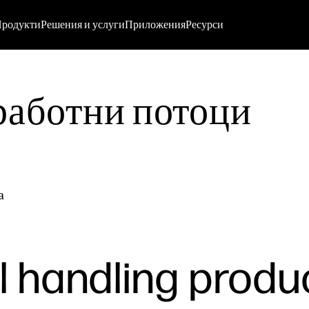
родукти
Решения и услуги
Приложения
Ресурси
работни потоци
а
l handling produ