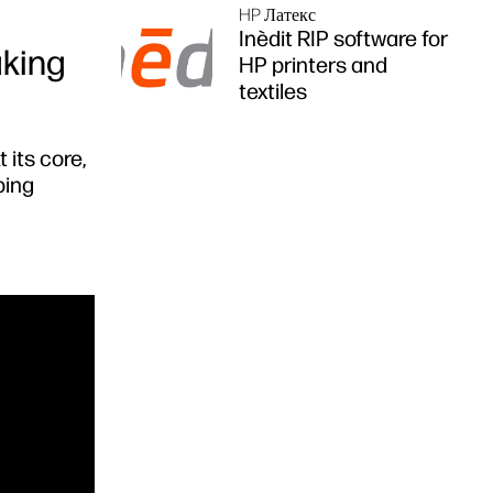
HP Латекс
Inèdit RIP software for
aking
HP printers and
textiles
 its core,
ping