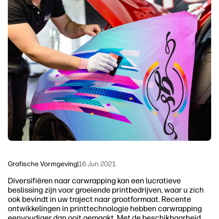
linkedIn
facebook
twitter
youtube
Workflowoplossingen
Duurzaamheid
Grafische Vormgeving
|
16 Jun 2021
Diversifiëren naar carwrapping kan een lucratieve
beslissing zijn voor groeiende printbedrijven, waar u zich
ook bevindt in uw traject naar grootformaat. Recente
ontwikkelingen in printtechnologie hebben carwrapping
eenvoudiger dan ooit gemaakt. Met de beschikbaarheid