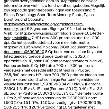
graphics.averydennison.com en 3Mgraphics.com voor
informatie over wat in uw land wordt aangeboden. Mogelijk
zijn bepaalde garantiebeperkingen van toepassing. 5
Simply Psychology, Short-Term Memory: Facts, Types,
Duration, and Capacity,
https://www.simplypsychology.org/short-term-
memory.html
6 Signs.com, Signage 101 – Letter Height
Visibility,
https://www.signs.com/blog/signage-101-letter-
heightvisibility/
7 HP Latex 800-printresolutie: tot 1200
dpi. Zie het specificatieblad voor meer informatie:
https://h20195.www2.hp.com/v2/GetDocument.aspx?
docname=c06990640
8 Op basis van een door Keypoint
Intelligence uitgevoerd onderzoek uit juli 2020, in
opdracht van HP, naar 100 printserviceproviders in de VS,
Europa en India 9 Op HP Latex 700- en 800-printers,
vergeleken met dezelfde inktdichtheid in HP Latex
365/5x0-printers. HP Latex 700-/800-printers bieden een
lagere kleurafstand tot sommige Pantone* (gemiddelde
visuele kleurafstand 1,99 dE vs 3,34 dE): blauw (Pantone
289C): 1,3 dE vs 3 dE, rood (Pantone 201C): 0,49 dE vs 3,8
dE, oranje (Pantone 153C): 1,6 dE vs 3 dE. * Gemeten Xrite
i1Pro 2, dE berekend op basis van de CIEDE2000-norm
L500 (10p: 151 ft²/u 110% verzadiging) vs L700/800 (8p:
183-215 ft²/u 120% verzadiging) 10 Vergeleken met