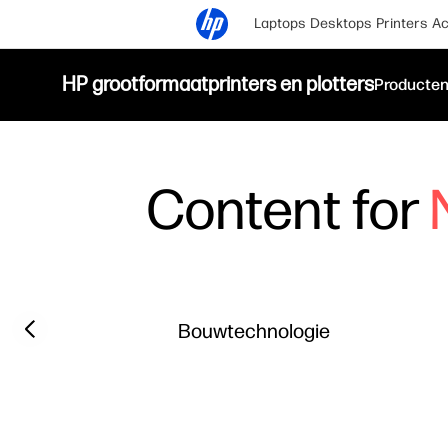
Laptops
Desktops
Printers
Ac
HP grootformaatprinters en plotters
Producte
Content for
Filter category
Previous slide
Bouwtechnologie