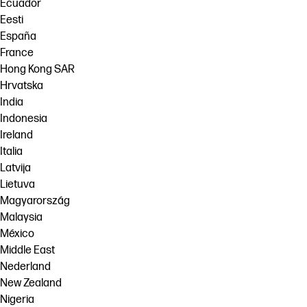
Ecuador
Eesti
España
France
Hong Kong SAR
Hrvatska
India
Indonesia
Ireland
Italia
Latvija
Lietuva
Magyarország
Malaysia
México
Middle East
Nederland
New Zealand
Nigeria