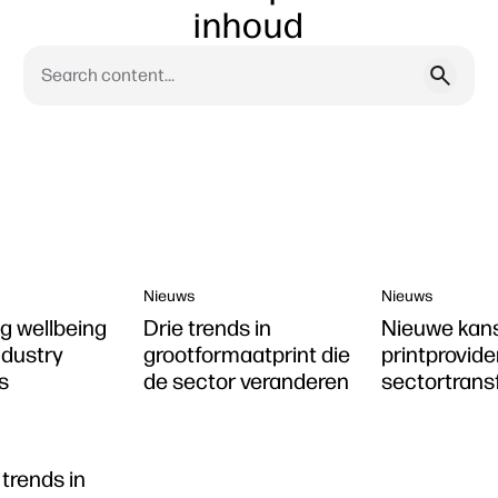
inhoud
Nieuws
Nieuws
g wellbeing
Drie trends in
Nieuwe kan
industry
grootformaatprint die
printprovide
s
de sector veranderen
sectortrans
 trends in