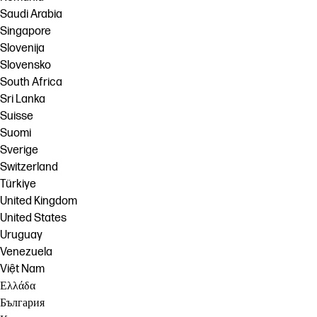
Saudi Arabia
Singapore
Slovenija
Slovensko
South Africa
Sri Lanka
Suisse
Suomi
Sverige
Switzerland
Türkiye
United Kingdom
United States
Uruguay
Venezuela
Việt Nam
Ελλάδα
България