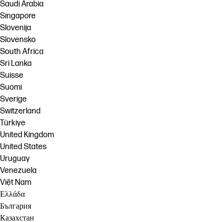
Saudi Arabia
Singapore
Slovenija
Slovensko
South Africa
Sri Lanka
Suisse
Suomi
Sverige
Switzerland
Türkiye
United Kingdom
United States
Uruguay
Venezuela
Việt Nam
Ελλάδα
България
Казахстан