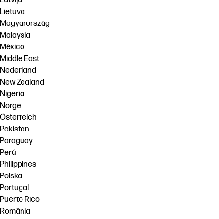
Latvija
Lietuva
Magyarország
Malaysia
México
Middle East
Nederland
New Zealand
Nigeria
Norge
Österreich
Pakistan
Paraguay
Perú
Philippines
Polska
Portugal
Puerto Rico
România