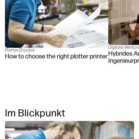
linkedIn
facebook
twitter
youtube
Workflow-Lösungen
Nachhaltigkeit
Digitale Werkz
Plotter-Drucker
Hybrides Ar
How to choose the right plotter printer
Ingenieurpra
Im Blickpunkt