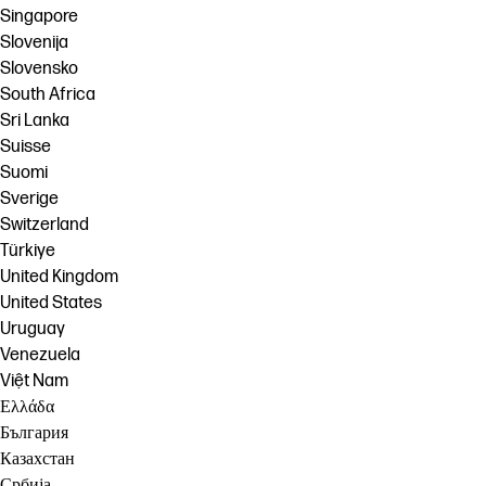
Singapore
Slovenija
Slovensko
South Africa
Sri Lanka
Suisse
Suomi
Sverige
Switzerland
Türkiye
United Kingdom
United States
Uruguay
Venezuela
Việt Nam
Ελλάδα
България
Казахстан
Србија