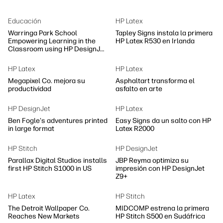
Educación
HP Latex
Warringa Park School
Tapley Signs instala la primera
Empowering Learning in the
HP Latex R530 en Irlanda
Classroom using HP DesignJet
Z6 series printer
HP Latex
HP Latex
Megapixel Co. mejora su
Asphaltart transforma el
productividad
asfalto en arte
HP DesignJet
HP Latex
Ben Fogle's adventures printed
Easy Signs da un salto con HP
in large format
Latex R2000
HP Stitch
HP DesignJet
Parallax Digital Studios installs
JBP Reyma optimiza su
first HP Stitch S1000 in US
impresión con HP DesignJet
Z9+
HP Latex
HP Stitch
The Detroit Wallpaper Co.
MIDCOMP estrena la primera
Reaches New Markets
HP Stitch S500 en Sudáfrica