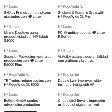
HP Latex
HP PageWide XL
S+D by Primex cumple plazos
Stickers & Posters Grew with
ajustados con HP Latex
HP PageWide XL Pro
HP Stitch
HP Latex
Ultima Displays gana
PCI Graphics adopts HP Latex
productividad con HP Stitch
R Series
S1000
HP Latex
HP Stitch
Superior Packaging mejora su
VLAdiLA alcanza sostenibilidad
producción con HP Latex
con gráficos vibrantes
R2000 Plus
HP PageWide XL
HP DesignJet
TR Trades reduce costes con
Debbie Lynn improves wide-
HP PageWide XL 8000
format printing with HP
HP Latex
HP DesignJet
Bellutti GmbH scales
Chaudigital lleva la impresión
advertising production
artística al siguiente nivel