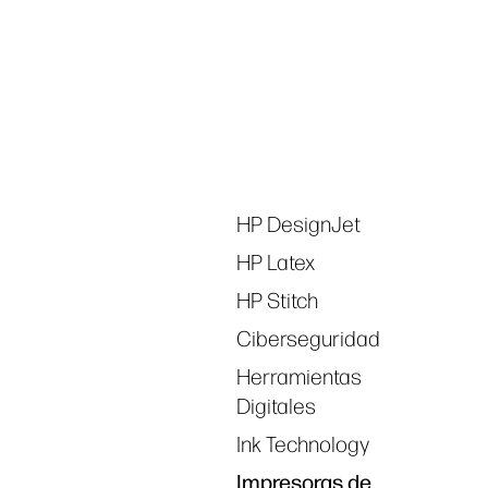
linkedIn
facebook
twitter
you
Tags
HP DesignJet
HP Latex
HP Stitch
Ciberseguridad
Herramientas
Digitales
Ink Technology
Impresoras de