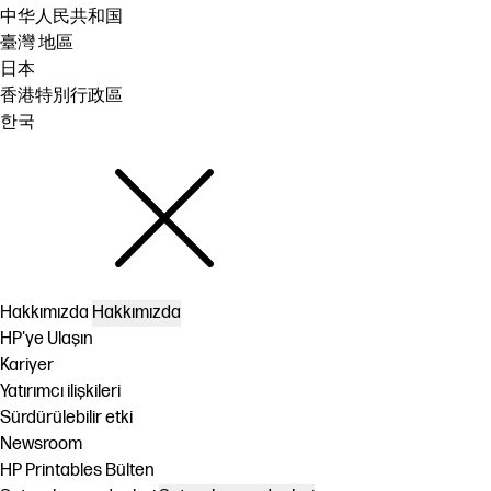
中华人民共和国
臺灣 地區
日本
香港特別行政區
한국
Hakkımızda
Hakkımızda
HP'ye Ulaşın
Kariyer
Yatırımcı ilişkileri
Sürdürülebilir etki
Newsroom
HP Printables Bülten