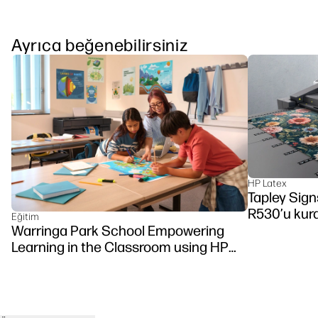
Ayrıca beğenebilirsiniz
HP Latex
Tapley Signs
R530’u kur
Eğitim
Warringa Park School Empowering
Learning in the Classroom using HP
DesignJet Z6 series printer