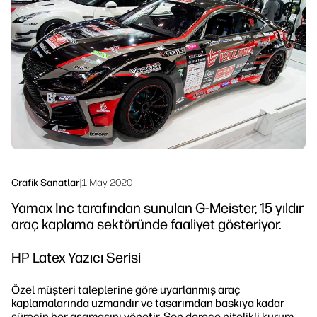
Bizi Takip Edin
İş Akışı Çözümleri
linkedIn
facebook
twitter
youtube
Sürdürülebilirlik
Grafik Sanatlar
|
1 May 2020
Yamax Inc tarafından sunulan G‐Meister, 15 yıldır
araç kaplama sektöründe faaliyet gösteriyor.
HP Latex Yazıcı Serisi
Özel müşteri taleplerine göre uyarlanmış araç
kaplamalarında uzmandır ve tasarımdan baskıya kadar
sürecin her aşamasını yönetir. Son derece nitelikli kurum