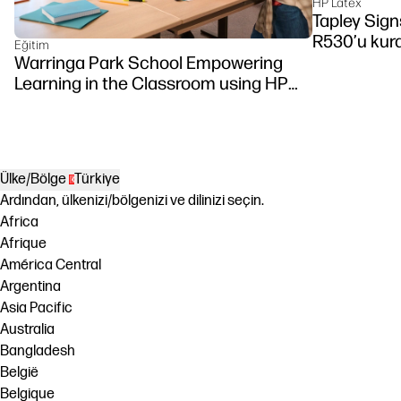
HP Latex
Tapley Signs
R530’u kur
Eğitim
Warringa Park School Empowering
Learning in the Classroom using HP
DesignJet Z6 series printer
Ülke/Bölge
Türkiye
Ardından, ülkenizi/bölgenizi ve dilinizi seçin.
Africa
Afrique
América Central
Argentina
Asia Pacific
Australia
Bangladesh
België
Belgique