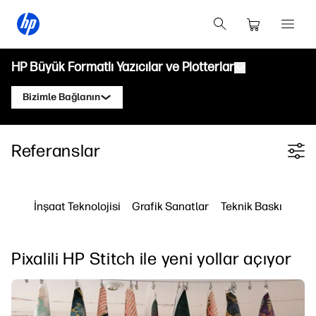
HP Büyük Formatlı Yazıcılar ve Plotterlar
Bizimle Bağlanın
Ürünler
Bir HP DesignJet Uzmanıyla İletişime
Referanslar
Filter category
Geçin
Çözümler ve hizmetler
HP DesignJet Teknik Plotterlar
Uygulamalar
HP Click Yazdırma Çözümleri
Bir HP PageWide XL Uzmanıyla İletişime
HP DesignJet Grafik Yazıcılar
Geçin
İnşaat Teknolojisi
Grafik Sanatlar
Teknik Baskı
Kaynaklar
HP PrintOS Production Hub
HP PageWide XL Yazıcılar
Öğrenme Merkezi
Bir HP Latex Uzmanıyla görüşün
HP Professional Print Service
HP Latex Yazıcılar
Pixalili HP Stitch ile yeni yollar açıyor
Blog
Güvenlik
HP Stitch Yazıcılar
Bir HP Stitch Uzmanıyla iletişime geçin
Web Seminerleri
Bir PrintOS Uzmanıyla İletişime Geçin
Referanslar