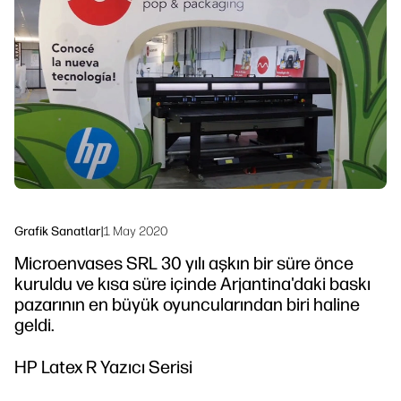
Bizi Takip Edin
İş Akışı Çözümleri
linkedIn
facebook
twitter
youtube
Sürdürülebilirlik
Grafik Sanatlar
|
1 May 2020
Microenvases SRL 30 yılı aşkın bir süre önce
kuruldu ve kısa süre içinde Arjantina'daki baskı
pazarının en büyük oyuncularından biri haline
geldi.
HP Latex R Yazıcı Serisi