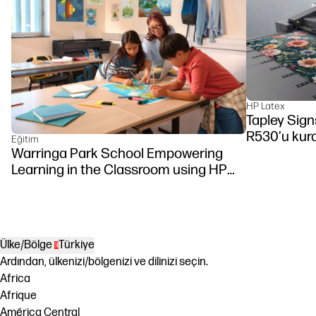
HP Latex
Tapley Signs
R530’u kur
Eğitim
Warringa Park School Empowering
Learning in the Classroom using HP
DesignJet Z6 series printer
Ülke/Bölge
Türkiye
Ardından, ülkenizi/bölgenizi ve dilinizi seçin.
Africa
Afrique
América Central