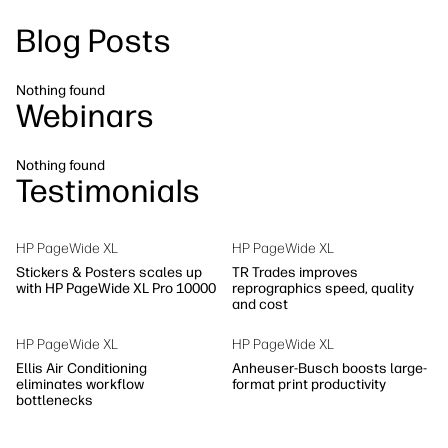
linkedIn
facebook
twitter
youtube
Blog Posts
Riešenia pracovných tokov
Udržateľnosť
Nothing found
Webinars
Nothing found
Testimonials
HP PageWide XL
HP PageWide XL
Stickers & Posters scales up
TR Trades improves
with HP PageWide XL Pro 10000
reprographics speed, quality
and cost
HP PageWide XL
HP PageWide XL
Ellis Air Conditioning
Anheuser-Busch boosts large-
eliminates workflow
format print productivity
bottlenecks