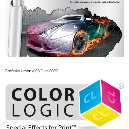
linkedIn
facebook
twitter
youtube
Riešenia pracovných tokov
Udržateľnosť
Grafické Umenie
|
28 Dec 2020