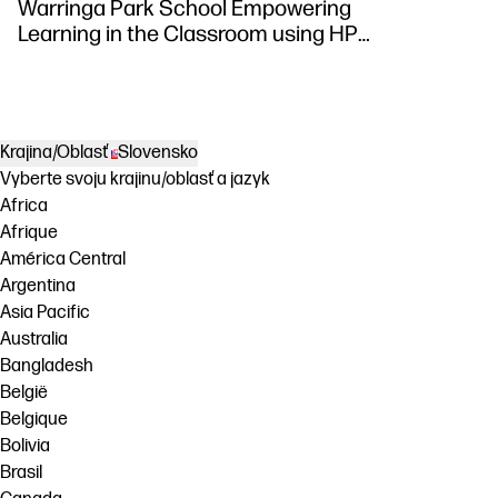
Warringa Park School Empowering
Learning in the Classroom using HP
DesignJet Z6 series printer
Krajina/Oblasť
Slovensko
Vyberte svoju krajinu/oblasť a jazyk
Africa
Afrique
América Central
Argentina
Asia Pacific
Australia
Bangladesh
België
Belgique
Bolivia
Brasil