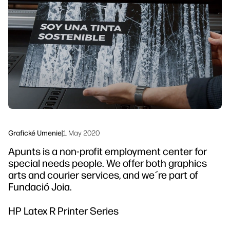
linkedIn
facebook
twitter
youtube
Riešenia pracovných tokov
Udržateľnosť
Grafické Umenie
|
1 May 2020
Apunts is a non-profit employment center for
special needs people. We offer both graphics
arts and courier services, and we´re part of
Fundació Joia.
HP Latex R Printer Series