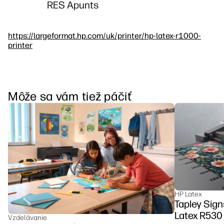
RES Apunts
https://largeformat.hp.com/uk/printer/hp-latex-r1000-
printer
Môže sa vám tiež páčiť
HP Latex
Tapley Sign
Latex R530 
Vzdelávanie