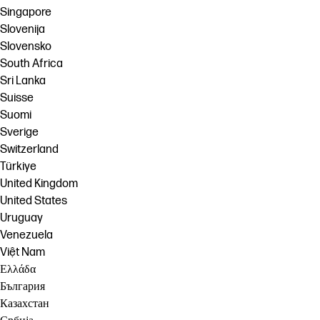
Singapore
Slovenija
Slovensko
South Africa
Sri Lanka
Suisse
Suomi
Sverige
Switzerland
Türkiye
United Kingdom
United States
Uruguay
Venezuela
Việt Nam
Ελλάδα
България
Казахстан