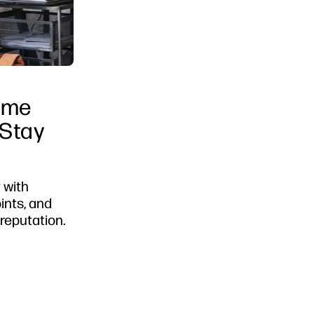
ome
 Stay
 with
ints, and
 reputation.