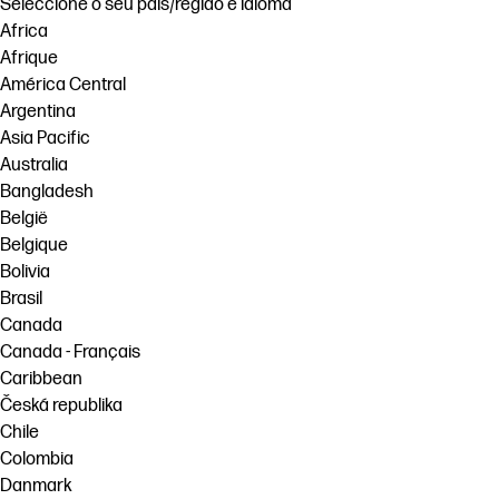
Seleccione o seu país/região e idioma
Africa
Afrique
América Central
Argentina
Asia Pacific
Australia
Bangladesh
België
Belgique
Bolivia
Brasil
Canada
Canada - Français
Caribbean
Česká republika
Chile
Colombia
Danmark