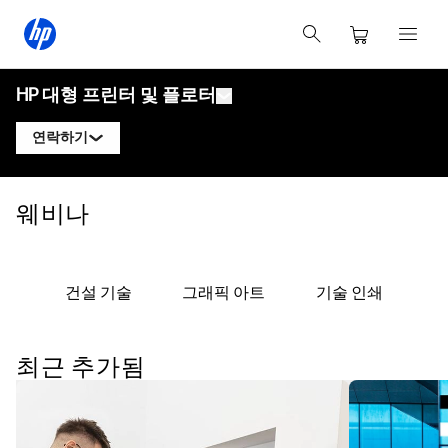
HP 대형 프린터 및 플로터
연락하기
제품
HP 디자인젯 전문가에게 문의
웨비나
솔루션 및 서비스
HP DesignJet 기술 플로터
HP 페이지와이드 XL 전문가에게 문의
응용 분야
HP Click 인쇄 솔루션
HP DesignJet 그래픽 프린터
HP 라텍스 전문가에게 문의
건설 기술
그래픽 아트
기술 인쇄
자료
HP PrintOS 프로덕션 허브
HP PageWide XL 프린터
HP 스티치 전문가에게 문의
학습 센터
HP Professional Print Service
HP Latex 프린터
최근 추가됨
블로그
PrintOS 전문가에게 문의하기
보안
HP Stitch 프린터
웨비나
팔로우하기
사용자 후기