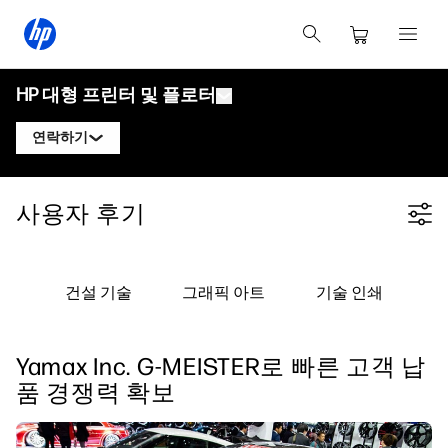
HP 대형 프린터 및 플로터
연락하기
제품
HP 디자인젯 전문가에게 문의
사용자 후기
Filter category
솔루션 및 서비스
HP DesignJet 기술 플로터
HP 페이지와이드 XL 전문가에게 문의
응용 분야
HP Click 인쇄 솔루션
HP DesignJet 그래픽 프린터
HP 라텍스 전문가에게 문의
건설 기술
그래픽 아트
기술 인쇄
자료
HP PrintOS 프로덕션 허브
HP PageWide XL 프린터
HP 스티치 전문가에게 문의
학습 센터
HP Professional Print Service
HP Latex 프린터
Yamax Inc. G-MEISTER로 빠른 고객 납
블로그
PrintOS 전문가에게 문의하기
보안
HP Stitch 프린터
품 경쟁력 확보
웨비나
팔로우하기
사용자 후기