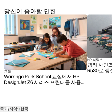
당신이 좋아할 만한
HP 라텍스
탭리 사인즈,
R530로 
교육
Warringa Park School 교실에서 HP
DesignJet Z6 시리즈 프린터를 사용한
학습 강화
국가/지역:
한국