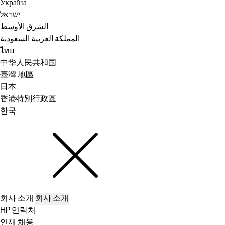
Україна
ישראל
الشرق الأوسط
المملكة العربية السعودية
ไทย
中华人民共和国
臺灣 地區
日本
香港特別行政區
한국
회사 소개
회사 소개
HP 연락처
인재 채용