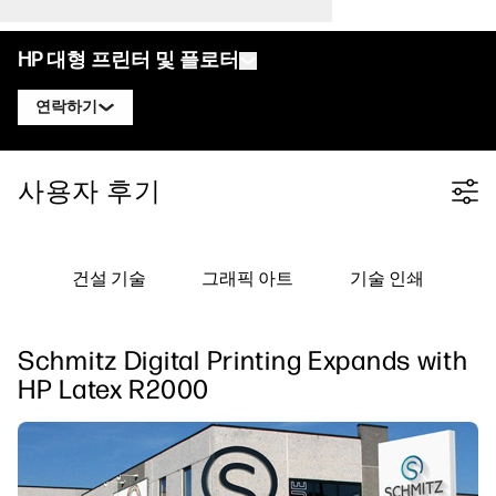
HP 대형 프린터 및 플로터
연락하기
제품
HP 디자인젯 전문가에게 문의
사용자 후기
Filter category
솔루션 및 서비스
HP DesignJet 기술 플로터
HP 페이지와이드 XL 전문가에게 문의
응용 분야
HP Click 인쇄 솔루션
HP DesignJet 그래픽 프린터
HP 라텍스 전문가에게 문의
건설 기술
그래픽 아트
기술 인쇄
자료
HP PrintOS 프로덕션 허브
HP PageWide XL 프린터
HP 스티치 전문가에게 문의
학습 센터
HP Professional Print Service
HP Latex 프린터
Schmitz Digital Printing Expands with
블로그
PrintOS 전문가에게 문의하기
보안
HP Stitch 프린터
HP Latex R2000
웨비나
팔로우하기
사용자 후기
linkedIn
facebook
twitter
youtube
워크플로우 솔루션