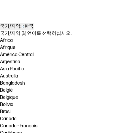
학습 강화
국가/지역:
한국
국가/지역 및 언어를 선택하십시오.
Africa
Afrique
América Central
Argentina
Asia Pacific
Australia
Bangladesh
België
Belgique
Bolivia
Brasil
Canada
Canada - Français