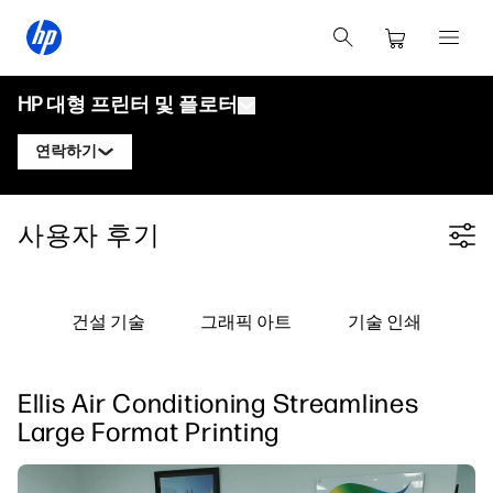
HP 대형 프린터 및 플로터
연락하기
제품
HP 디자인젯 전문가에게 문의
사용자 후기
Filter category
솔루션 및 서비스
HP DesignJet 기술 플로터
HP 페이지와이드 XL 전문가에게 문의
응용 분야
HP Click 인쇄 솔루션
HP DesignJet 그래픽 프린터
HP 라텍스 전문가에게 문의
건설 기술
그래픽 아트
기술 인쇄
자료
HP PrintOS 프로덕션 허브
HP PageWide XL 프린터
HP 스티치 전문가에게 문의
학습 센터
HP Professional Print Service
HP Latex 프린터
Ellis Air Conditioning Streamlines
블로그
PrintOS 전문가에게 문의하기
보안
HP Stitch 프린터
Large Format Printing
웨비나
팔로우하기
사용자 후기