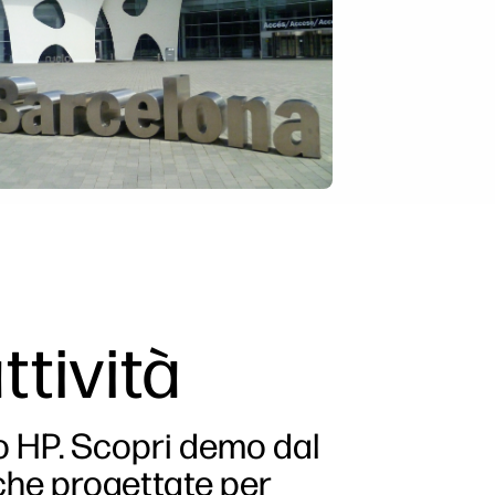
ttività
ito HP. Scopri demo dal
iche progettate per