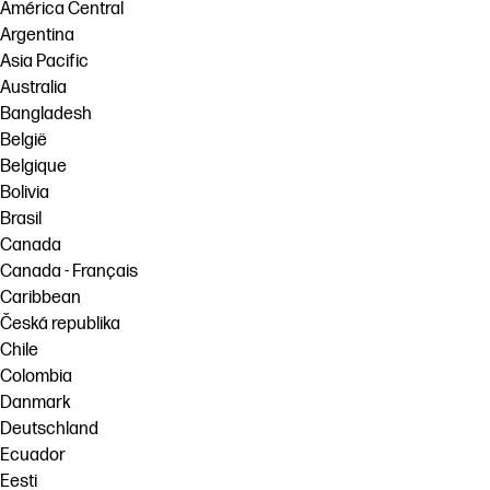
linkedIn
facebook
twitter
youtube
América Central
Argentina
Solusi Alur Kerja
Asia Pacific
Keberlanjutan
Australia
Bangladesh
België
Belgique
Bolivia
Brasil
Canada
Canada - Français
Caribbean
Česká republika
Chile
Colombia
Danmark
Deutschland
Ecuador
Eesti