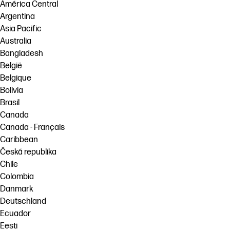
linkedIn
facebook
twitter
youtube
América Central
Argentina
Solutions de flux de travail
Asia Pacific
Dévelopement durable
Australia
Bangladesh
België
Belgique
Bolivia
Brasil
Canada
Canada - Français
Caribbean
Česká republika
Chile
Colombia
Danmark
Deutschland
Ecuador
Eesti