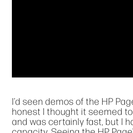
I’d seen demos of the HP Page
honest I thought it seemed too
and was certainly fast, but I
capacity. Seeing the HP PageW