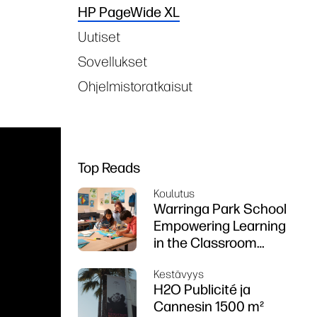
HP PageWide XL
Uutiset
Sovellukset
Ohjelmistoratkaisut
Top Reads
Koulutus
Warringa Park School
Empowering Learning
in the Classroom
using HP DesignJet
Kestävyys
Z6 series printer
H2O Publicité ja
Cannesin 1500 m²