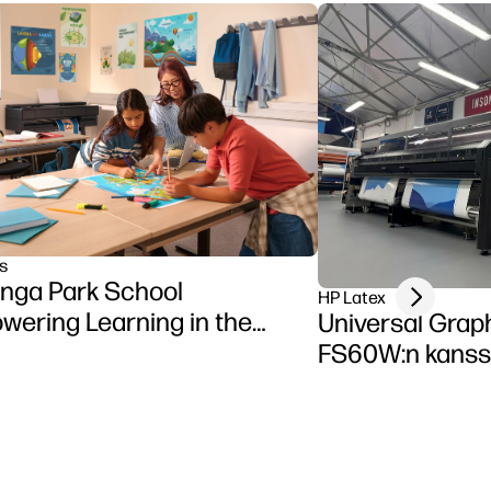
s
nga Park School
Next slide
HP Latex
ering Learning in the
Universal Grap
sroom using HP DesignJet
FS60W:n kans
ries printer