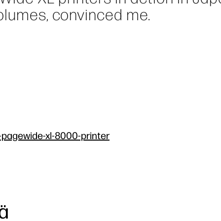
volumes, convinced me.
p-pagewide-xl-8000-printer
ä