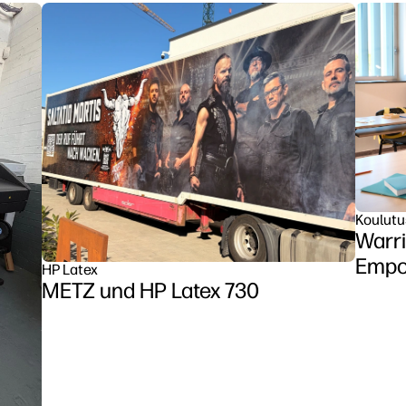
Koulutu
Warri
Empow
HP Latex
METZ und HP Latex 730
Clas
Z6 se