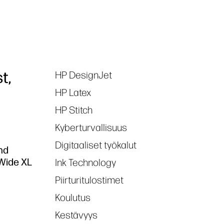
t,
HP DesignJet
Tags
HP Latex
HP Stitch
Kyberturvallisuus
Digitaaliset työkalut
and
eWide XL
Ink Technology
Piirturitulostimet
Koulutus
Kestävyys