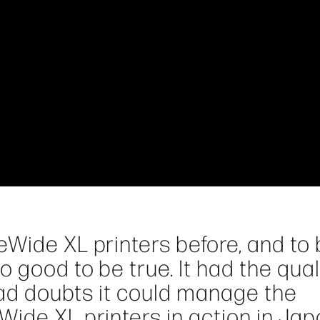
Wide XL printers before, and to
 good to be true. It had the qual
 had doubts it could manage the
ide XL printers in action in Ja