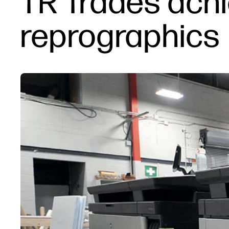
TR Trades achie
reprographics