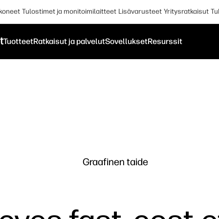
koneet
Tulostimet ja monitoimilaitteet
Lisävarusteet
Yritysratkaisut
Tu
t
Tuotteet
Ratkaisut ja palvelut
Sovellukset
Resurssit
Graafinen taide