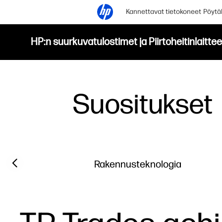
Kannettavat tietokoneet
Pöytä
HP:n suurkuvatulostimet ja Piirtoheitinlaittee
Suositukset
Filter category
Previous slide
Rakennusteknologia