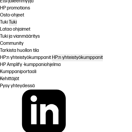
Etsi jälleenmyyjä
HP promotions
Osto-ohjeet
Tuki
Tuki
Lataa ohjaimet
Tuki ja vianmääritys
Community
Tarkista huollon tila
HP:n yhteistyökumppanit
HP:n yhteistyökumppanit
HP Amplify -kumppaniohjelma
Kumppaniportaali
Kehittäjät
Pysy yhteydessä