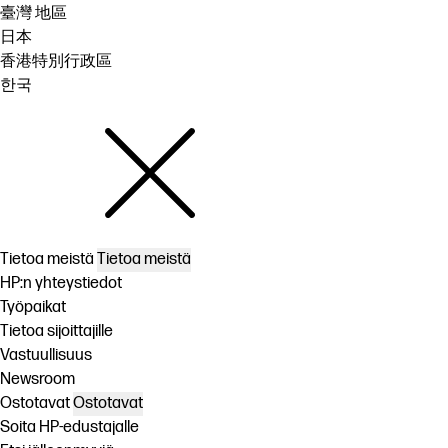
臺灣 地區
日本
香港特別行政區
한국
Tietoa meistä
Tietoa meistä
HP:n yhteystiedot
Työpaikat
Tietoa sijoittajille
Vastuullisuus
Newsroom
Ostotavat
Ostotavat
Soita HP-edustajalle