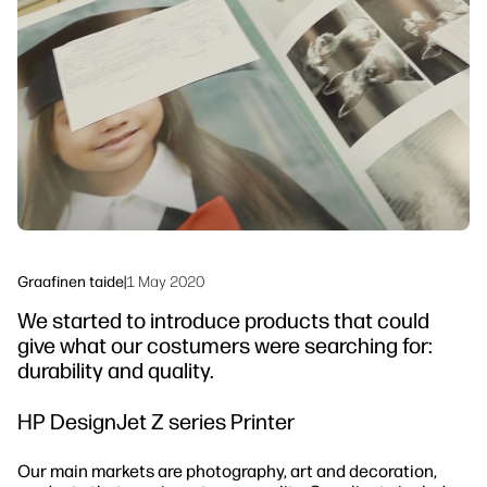
Seuraa meitä
Työnkulun ratkaisut
linkedIn
facebook
twitter
youtube
Kestävyys
Graafinen taide
|
1 May 2020
We started to introduce products that could
give what our costumers were searching for:
durability and quality.
HP DesignJet Z series Printer
Our main markets are photography, art and decoration,