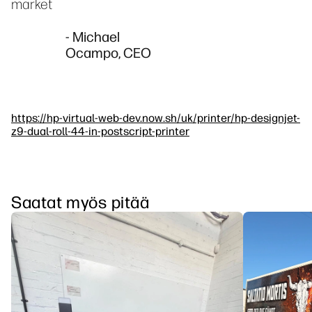
market
- Michael
Ocampo, CEO
https://hp-virtual-web-dev.now.sh/uk/printer/hp-designjet-
z9-dual-roll-44-in-postscript-printer
Saatat myös pitää