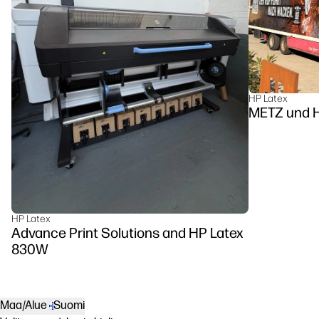
HP Latex
METZ u
HP Latex
Advance Print Solutions and HP Latex
830W
Maa/Alue
Suomi