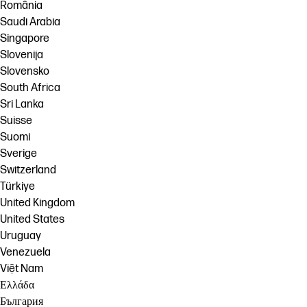
România
Saudi Arabia
Singapore
Slovenija
Slovensko
South Africa
Sri Lanka
Suisse
Suomi
Sverige
Switzerland
Türkiye
United Kingdom
United States
Uruguay
Venezuela
Việt Nam
Ελλάδα
България