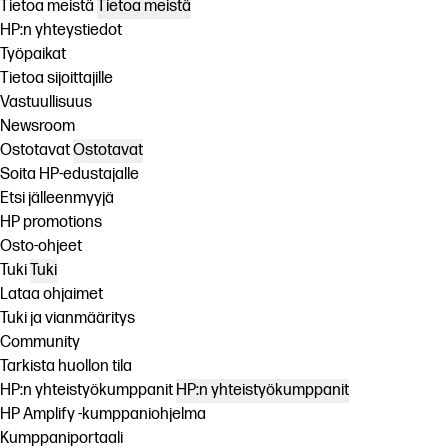
Tietoa meistä
Tietoa meistä
HP:n yhteystiedot
Työpaikat
Tietoa sijoittajille
Vastuullisuus
Newsroom
Ostotavat
Ostotavat
Soita HP-edustajalle
Etsi jälleenmyyjä
HP promotions
Osto-ohjeet
Tuki
Tuki
Lataa ohjaimet
Tuki ja vianmääritys
Community
Tarkista huollon tila
HP:n yhteistyökumppanit
HP:n yhteistyökumppanit
HP Amplify -kumppaniohjelma
Kumppaniportaali