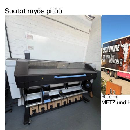
Saatat myös pitää
HP Latex
METZ u