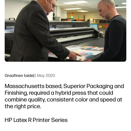
Seuraa meitä
Työnkulun ratkaisut
linkedIn
facebook
twitter
youtube
Kestävyys
Graafinen taide
|
1 May 2020
Massachusetts based, Superior Packaging and
Finishing, required a hybrid press that could
combine quality, consistent color and speed at
the right price.
HP Latex R Printer Series