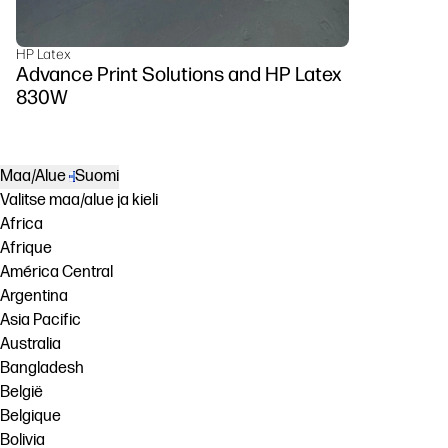
HP Latex
Advance Print Solutions and HP Latex
830W
Maa/Alue
Suomi
Valitse maa/alue ja kieli
Africa
Afrique
América Central
Argentina
Asia Pacific
Australia
Bangladesh
België
Belgique
Bolivia