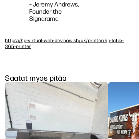
– Jeremy Andrews,
Founder the
Signarama
https://hp-virtual-web-dev.now.sh/uk/printer/hp-latex-
365-printer
Saatat myös pitää