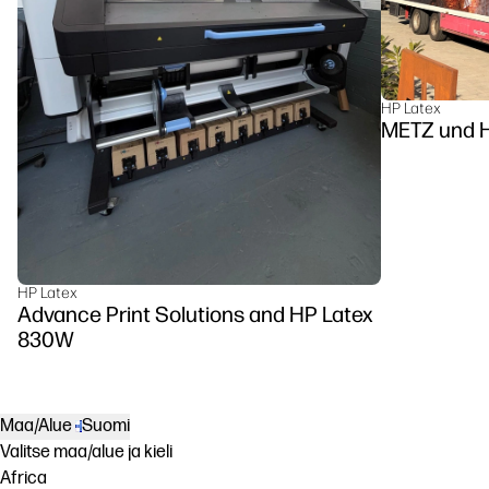
HP Latex
METZ u
HP Latex
Advance Print Solutions and HP Latex
830W
Maa/Alue
Suomi
Valitse maa/alue ja kieli
Africa