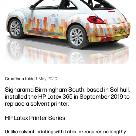
Seuraa meitä
Työnkulun ratkaisut
linkedIn
facebook
twitter
youtube
Kestävyys
Graafinen taide
|
1 May 2020
Signarama Birmingham South, based in Solihull,
installed the HP Latex 365 in September 2019 to
replace a solvent printer.
HP Latex Printer Series
Unlike solvent, printing with Latex ink requires no lengthy