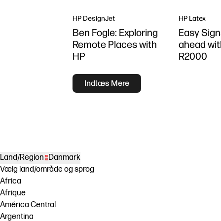
using HP DesignJet
Z6 series printer
HP DesignJet
HP Latex
Ben Fogle: Exploring
Easy Sign
Remote Places with
ahead wit
HP
R2000
Indlæs Mere
Land/Region
Danmark
Vælg land/område og sprog
Africa
Afrique
América Central
Argentina