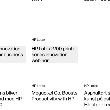
HP Latex
innovation
HP Latex 2700 printer
or business
series innovation
webinar
HP Latex
HP Latex
ns bliver
Megapixel Co. Boosts
Asphaltart 
land med HP
Productivity with HP
kunst på as
30
HP storfor