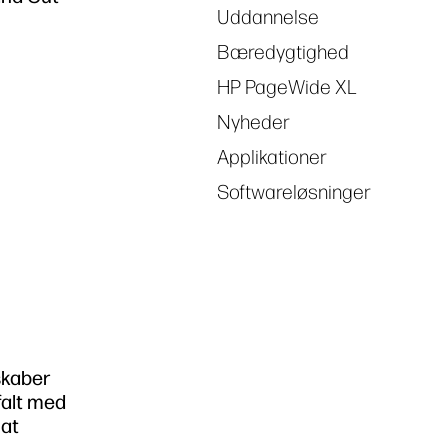
Uddannelse
Bæredygtighed
HP PageWide XL
Nyheder
Applikationer
Softwareløsninger
skaber
falt med
mat