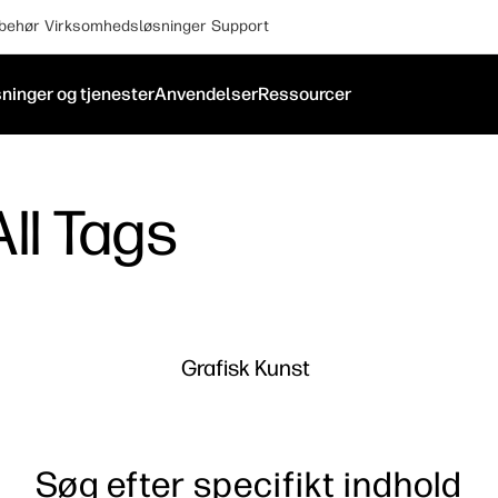
lbehør
Virksomhedsløsninger
Support
ninger og tjenester
Anvendelser
Ressourcer
ll Tags
Grafisk Kunst
Søg efter specifikt indhold