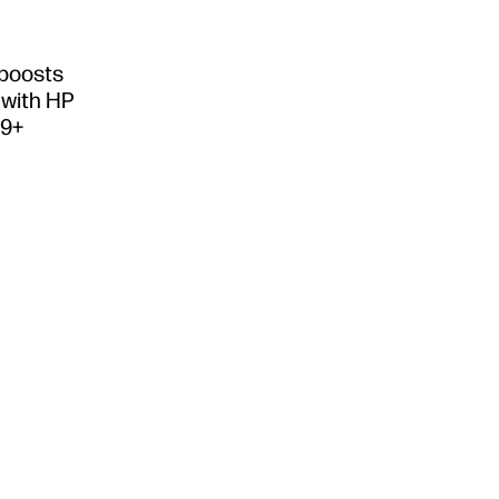
boosts
y with HP
Z9+