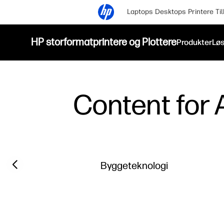
Laptops
Desktops
Printere
Ti
HP storformatprintere og Plottere
Produkter
Løs
Content for A
Filter category
Previous slide
Byggeteknologi