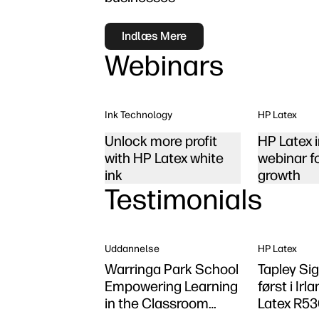
Indlæs Mere
Webinars
Ink Technology
HP Latex
Unlock more profit
HP Latex 
with HP Latex white
webinar f
ink
growth
Testimonials
Uddannelse
HP Latex
Warringa Park School
Tapley Sig
Empowering Learning
først i Ir
in the Classroom
Latex R5