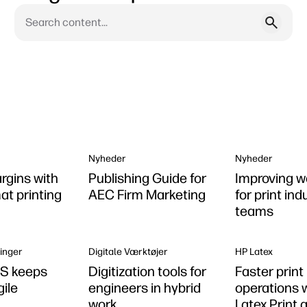
Nyheder
Nyheder
rgins with
Publishing Guide for
Improving w
at printing
AEC Firm Marketing
for print ind
teams
inger
Digitale Værktøjer
HP Latex
OS keeps
Digitization tools for
Faster print
ile
engineers in hybrid
operations 
work
Latex Print 