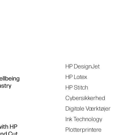
Tags
HP DesignJet
HP Latex
ellbeing
ustry
HP Stitch
Cybersikkerhed
Digitale Værktøjer
Ink Technology
with HP
Plotterprintere
and Cut