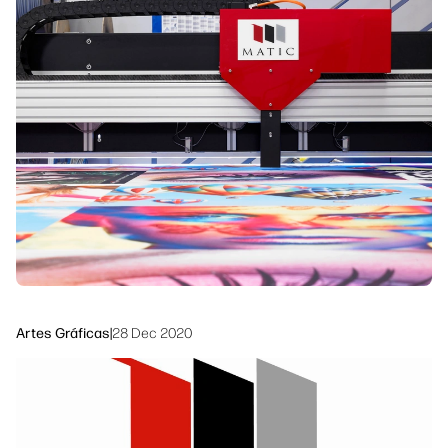
Síguenos
Soluciones de flujo de trabajo
linkedIn
facebook
twitter
youtube
Sostenibilidad
Artes Gráficas
|
28 Dec 2020